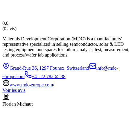
0.0
(
0 avis
)
Materials Development Corporation (MDC) is a manufacturers’
representative specialized in selling semiconductor, solar & LED
testing equipment and spares for failure analysis, test, measurement,
and process/wafer fab applications.
Grand-Rue 36, 1297 Founex, Switzerland
info@mdc-
europe.com
+41 22 782 65 38
www.mdc-europe.com/
Voir les avis
Florian Michaut