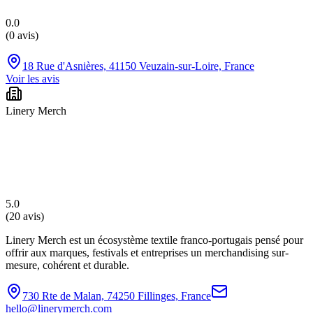
0.0
(
0 avis
)
18 Rue d'Asnières, 41150 Veuzain-sur-Loire, France
Voir les avis
Linery Merch
5.0
(
20 avis
)
Linery Merch est un écosystème textile franco-portugais pensé pour
offrir aux marques, festivals et entreprises un merchandising sur-
mesure, cohérent et durable.
730 Rte de Malan, 74250 Fillinges, France
hello@linerymerch.com