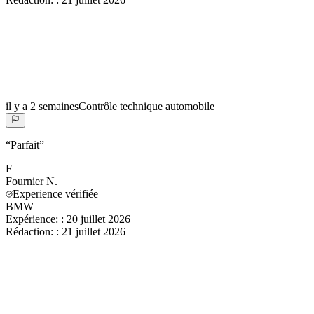
il y a 2 semaines
Contrôle technique automobile
“
Parfait
”
F
Fournier
N.
Experience vérifiée
BMW
Expérience:
:
20 juillet 2026
Rédaction:
:
21 juillet 2026