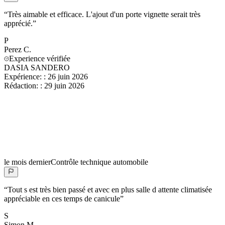
“
Très aimable et efficace. L'ajout d'un porte vignette serait très
apprécié.
”
P
Perez
C.
Experience vérifiée
DASIA SANDERO
Expérience:
:
26 juin 2026
Rédaction:
:
29 juin 2026
le mois dernier
Contrôle technique automobile
“
Tout s est très bien passé et avec en plus salle d attente climatisée
appréciable en ces temps de canicule
”
S
Simon
M.