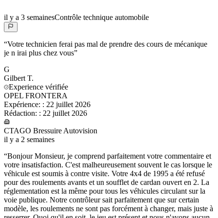
il y a 3 semaines
Contrôle technique automobile
“
Votre technicien ferai pas mal de prendre des cours de mécanique
je n irai plus chez vous
”
G
Gilbert
T.
Experience vérifiée
OPEL FRONTERA
Expérience:
:
22 juillet 2026
Rédaction:
:
22 juillet 2026
CTAGO Bressuire Autovision
il y a 2 semaines
“
Bonjour Monsieur, je comprend parfaitement votre commentaire et
votre insatisfaction. C'est malheureusement souvent le cas lorsque le
véhicule est soumis à contre visite. Votre 4x4 de 1995 a été refusé
pour des roulements avants et un soufflet de cardan ouvert en 2. La
réglementation est la même pour tous les véhicules circulant sur la
voie publique. Notre contrôleur sait parfaitement que sur certain
modèle, les roulements ne sont pas forcément à changer, mais juste à
resserrer. Quoi qu'il en soit, le jeu est présent et nous n'avons aucun