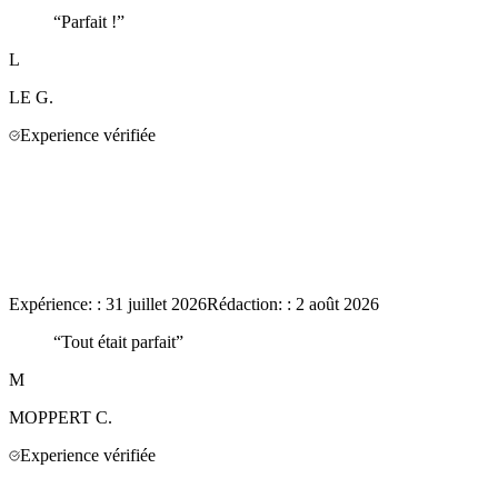
“
Parfait !
”
L
LE
G.
Experience vérifiée
Expérience:
:
31 juillet 2026
Rédaction:
:
2 août 2026
“
Tout était parfait
”
M
MOPPERT
C.
Experience vérifiée