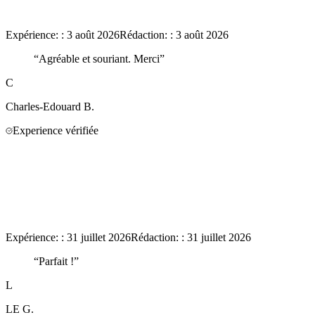
Expérience:
:
3 août 2026
Rédaction:
:
3 août 2026
“
Agréable et souriant. Merci
”
C
Charles-Edouard
B.
Experience vérifiée
Expérience:
:
31 juillet 2026
Rédaction:
:
31 juillet 2026
“
Parfait !
”
L
LE
G.