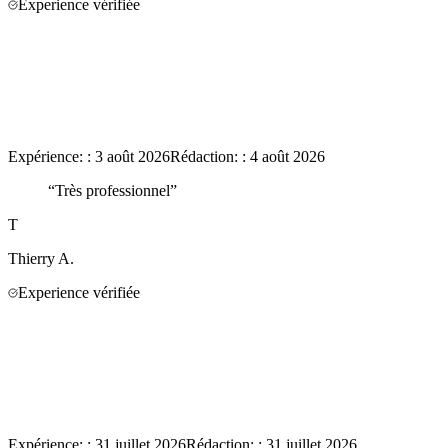
Experience vérifiée
Expérience:
:
3 août 2026
Rédaction:
:
4 août 2026
“
Très professionnel
”
T
Thierry
A.
Experience vérifiée
Expérience:
:
31 juillet 2026
Rédaction:
:
31 juillet 2026