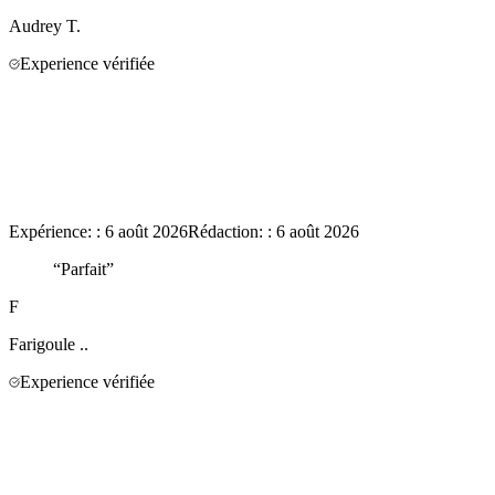
Audrey
T.
Experience vérifiée
Expérience:
:
6 août 2026
Rédaction:
:
6 août 2026
“
Parfait
”
F
Farigoule
..
Experience vérifiée