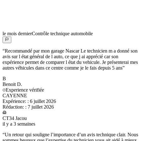
le mois dernier
Contrôle technique automobile
“
Recommandé par mon garage Nascar Le technicien m a donné son
avis sur l état général de l auto, ce que j ai apprécié car son
expérience permet de comparer l état du vehicule. Je présenterai mes
autres véhicules dans ce centre comme je le fais depuis 5 ans
”
B
Benoit
D.
Experience vérifiée
CAYENNE
Expérience:
:
6 juillet 2026
Rédaction:
:
7 juillet 2026
CT34 Jacou
il y a 3 semaines
“
Un retour qui souligne l’importance d’un avis technique clair. Nous
sommes heureux que l’expertise du technicien vous ait aidé à mieux