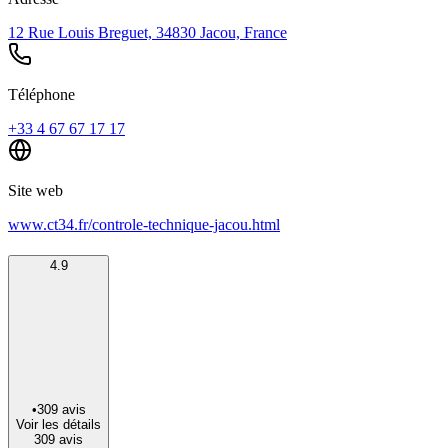
12 Rue Louis Breguet, 34830 Jacou, France
Téléphone
+33 4 67 67 17 17
Site web
www.ct34.fr/controle-technique-jacou.html
4.9
•
309
avis
Voir les détails
309
avis