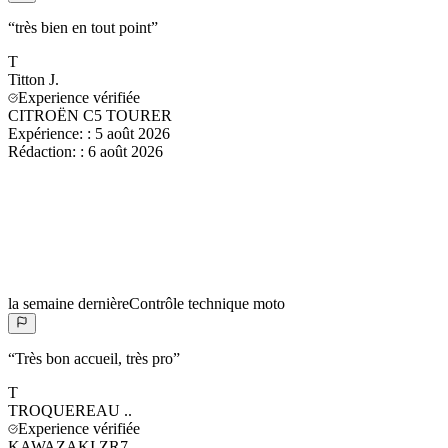
“
très bien en tout point
”
T
Titton
J.
Experience vérifiée
CITROËN C5 TOURER
Expérience:
:
5 août 2026
Rédaction:
:
6 août 2026
la semaine dernière
Contrôle technique moto
“
Très bon accueil, très pro
”
T
TROQUEREAU
..
Experience vérifiée
KAWAZAKI ZR7