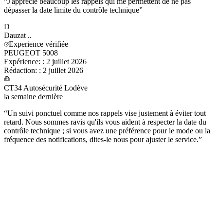
“
J'apprécie beaucoup les rappels qui me permettent de ne pas
dépasser la date limite du contrôle technique
”
D
Dauzat
..
Experience vérifiée
PEUGEOT 5008
Expérience:
:
2 juillet 2026
Rédaction:
:
2 juillet 2026
CT34 Autosécurité Lodève
la semaine dernière
“
Un suivi ponctuel comme nos rappels vise justement à éviter tout
retard. Nous sommes ravis qu'ils vous aident à respecter la date du
contrôle technique ; si vous avez une préférence pour le mode ou la
fréquence des notifications, dites-le nous pour ajuster le service.
”