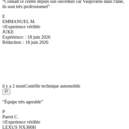
“
Connait ce centre depuis son ouverture car Vaujoviens dans l'âme,
ils sont très professionnel
”
E
EMMANUEL
M.
Experience vérifiée
JUKE
Expérience:
:
18 juin 2026
Rédaction:
:
18 juin 2026
il y a 2 mois
Contrôle technique automobile
“
Équipe très agreable
”
P
Parrot
C.
Experience vérifiée
LEXUS NX300H