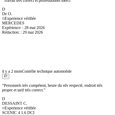
“
Travail très correct et professionnel merci
”
D
De
O.
Experience vérifiée
MERCEDES
Expérience:
:
28 mai 2026
Rédaction:
:
29 mai 2026
il y a 2 mois
Contrôle technique automobile
“
Personnels très compétent, heure du rdv respecté, endroit très
propre et tarif très correct.
”
D
DESSAINT
C.
Experience vérifiée
SCENIC 4 1.6 DCI