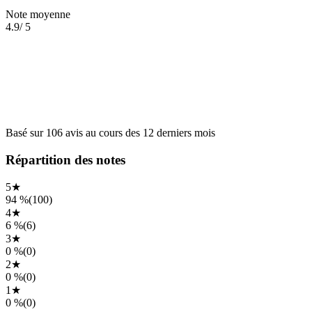
Note moyenne
4.9
/ 5
Basé sur
106
avis
au cours des
12 derniers mois
Répartition des notes
5
★
94 %
(
100
)
4
★
6 %
(
6
)
3
★
0 %
(
0
)
2
★
0 %
(
0
)
1
★
0 %
(
0
)