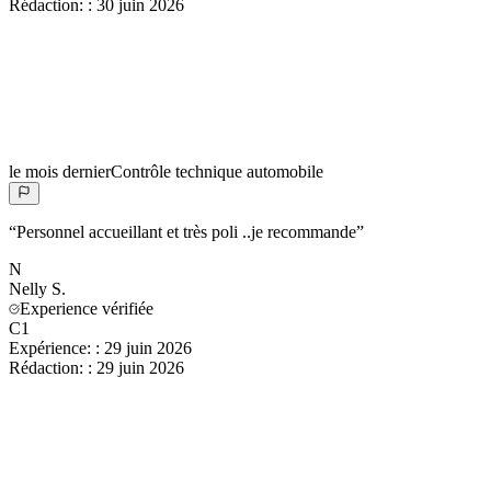
Rédaction:
:
30 juin 2026
le mois dernier
Contrôle technique automobile
“
Personnel accueillant et très poli ..je recommande
”
N
Nelly
S.
Experience vérifiée
C1
Expérience:
:
29 juin 2026
Rédaction:
:
29 juin 2026