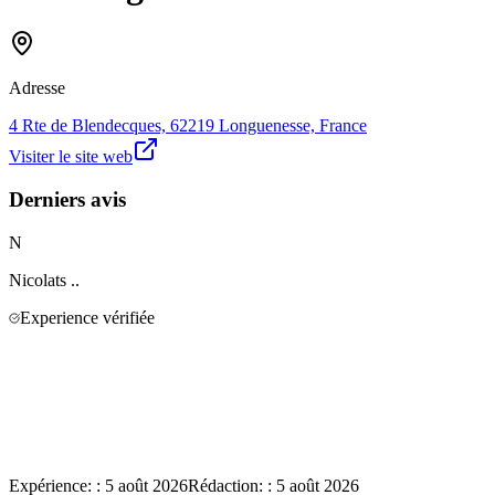
Adresse
4 Rte de Blendecques, 62219 Longuenesse, France
Visiter le site web
Derniers avis
N
Nicolats
..
Experience vérifiée
Expérience:
:
5 août 2026
Rédaction:
:
5 août 2026