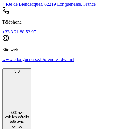
4 Rte de Blendecques, 62219 Longuenesse, France
Téléphone
+33 3 21 88 52 97
Site web
www.ctlonguenesse.fr/prendre-rdv.html
5.0
•
586
avis
Voir les détails
586
avis