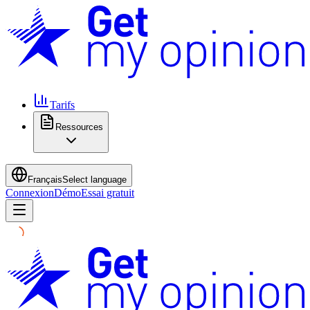
Tarifs
Ressources
Français
Select language
Connexion
Démo
Essai gratuit