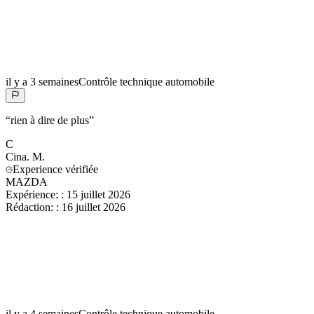
il y a 3 semaines
Contrôle technique automobile
“
rien à dire de plus
”
C
Cina.
M.
Experience vérifiée
MAZDA
Expérience:
:
15 juillet 2026
Rédaction:
:
16 juillet 2026
il y a 4 semaines
Contrôle technique automobile