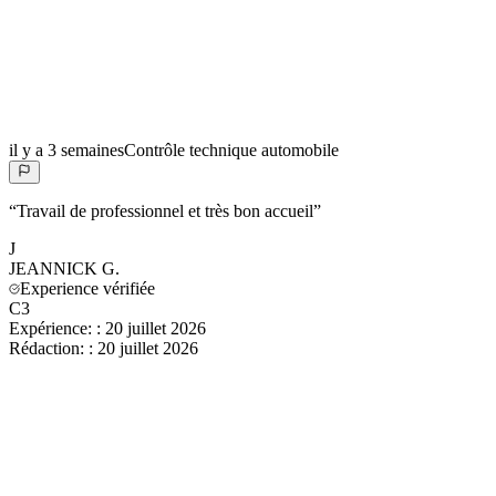
il y a 3 semaines
Contrôle technique automobile
“
Travail de professionnel et très bon accueil
”
J
JEANNICK
G.
Experience vérifiée
C3
Expérience:
:
20 juillet 2026
Rédaction:
:
20 juillet 2026