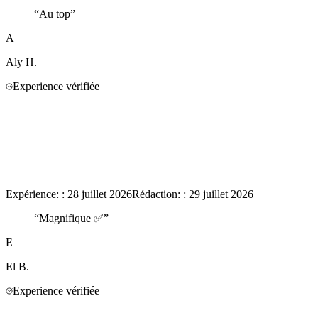
“
Au top
”
A
Aly
H.
Experience vérifiée
Expérience:
:
28 juillet 2026
Rédaction:
:
29 juillet 2026
“
Magnifique ✅
”
E
El
B.
Experience vérifiée