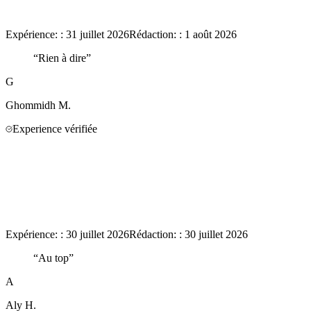
Expérience:
:
31 juillet 2026
Rédaction:
:
1 août 2026
“
Rien à dire
”
G
Ghommidh
M.
Experience vérifiée
Expérience:
:
30 juillet 2026
Rédaction:
:
30 juillet 2026
“
Au top
”
A
Aly
H.