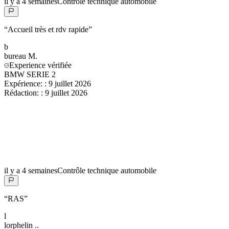
il y a 4 semaines
Contrôle technique automobile
“
Accueil très et rdv rapide
”
b
bureau
M.
Experience vérifiée
BMW SERIE 2
Expérience:
:
9 juillet 2026
Rédaction:
:
9 juillet 2026
il y a 4 semaines
Contrôle technique automobile
“
RAS
”
l
lorphelin
..