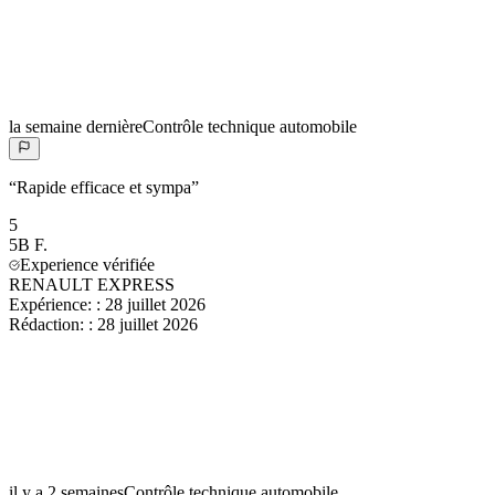
la semaine dernière
Contrôle technique automobile
“
Rapide efficace et sympa
”
5
5B
F.
Experience vérifiée
RENAULT EXPRESS
Expérience:
:
28 juillet 2026
Rédaction:
:
28 juillet 2026
il y a 2 semaines
Contrôle technique automobile