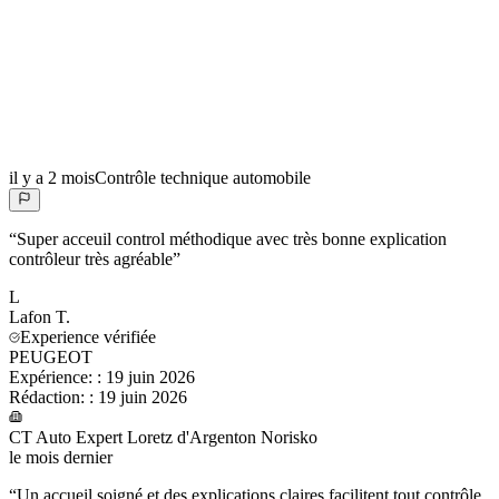
il y a 2 mois
Contrôle technique automobile
“
Super acceuil control méthodique avec très bonne explication
contrôleur très agréable
”
L
Lafon
T.
Experience vérifiée
PEUGEOT
Expérience:
:
19 juin 2026
Rédaction:
:
19 juin 2026
CT Auto Expert Loretz d'Argenton Norisko
le mois dernier
“
Un accueil soigné et des explications claires facilitent tout contrôle.