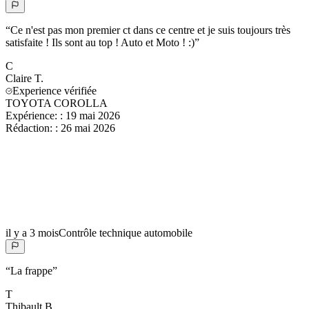
“
Ce n'est pas mon premier ct dans ce centre et je suis toujours très
satisfaite ! Ils sont au top ! Auto et Moto ! :)
”
C
Claire
T.
Experience vérifiée
TOYOTA COROLLA
Expérience:
:
19 mai 2026
Rédaction:
:
26 mai 2026
il y a 3 mois
Contrôle technique automobile
“
La frappe
”
T
Thibault
B.