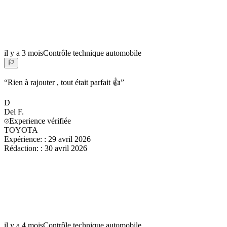
il y a 3 mois
Contrôle technique automobile
“
Rien à rajouter , tout était parfait 👍
”
D
Del
F.
Experience vérifiée
TOYOTA
Expérience:
:
29 avril 2026
Rédaction:
:
30 avril 2026
il y a 4 mois
Contrôle technique automobile