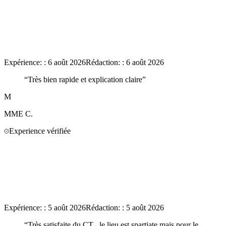
Expérience:
:
6 août 2026
Rédaction:
:
6 août 2026
“
Très bien rapide et explication claire
”
M
MME
C.
Experience vérifiée
Expérience:
:
5 août 2026
Rédaction:
:
5 août 2026
“
Très satisfaite du CT , le lieu est spartiate mais pour le