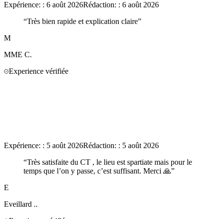
Expérience:
:
6 août 2026
Rédaction:
:
6 août 2026
“
Très bien rapide et explication claire
”
M
MME
C.
Experience vérifiée
Expérience:
:
5 août 2026
Rédaction:
:
5 août 2026
“
Très satisfaite du CT , le lieu est spartiate mais pour le
temps que l’on y passe, c’est suffisant. Merci 🙏
”
E
Eveillard
..