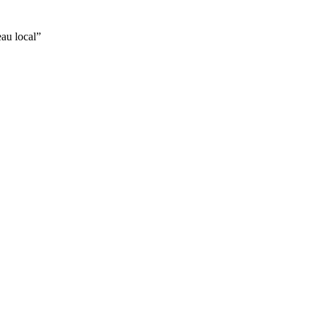
eau local
”