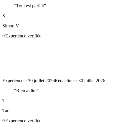
“
Tout est parfait
”
S
Simon
V.
Experience vérifiée
Expérience:
:
30 juillet 2026
Rédaction:
:
30 juillet 2026
“
Rien a dire
”
T
Tar
..
Experience vérifiée