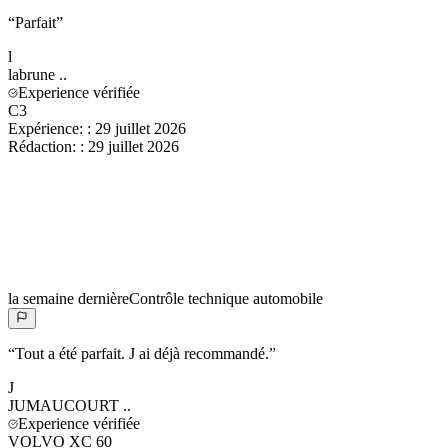
“
Parfait
”
l
labrune
..
Experience vérifiée
C3
Expérience:
:
29 juillet 2026
Rédaction:
:
29 juillet 2026
la semaine dernière
Contrôle technique automobile
“
Tout a été parfait. J ai déjà recommandé.
”
J
JUMAUCOURT
..
Experience vérifiée
VOLVO XC 60