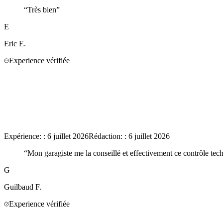
“
Très bien
”
E
Eric
E.
Experience vérifiée
Expérience:
:
6 juillet 2026
Rédaction:
:
6 juillet 2026
“
Mon garagiste me la conseillé et effectivement ce contrôle tech
G
Guilbaud
F.
Experience vérifiée