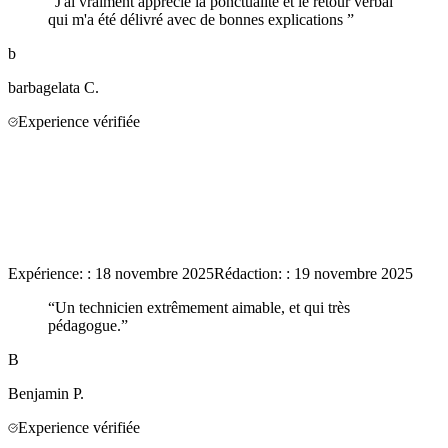
“
J'ai vraiment apprécié la ponctualité et le retour verbal
qui m'a été délivré avec de bonnes explications
”
b
barbagelata
C.
Experience vérifiée
Expérience:
:
18 novembre 2025
Rédaction:
:
19 novembre 2025
“
Un technicien extrêmement aimable, et qui très
pédagogue.
”
B
Benjamin
P.
Experience vérifiée