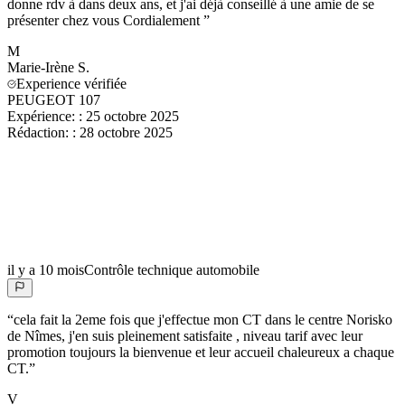
donne rdv à dans deux ans, et j'ai déjà conseillé à une amie de se
présenter chez vous Cordialement
”
M
Marie-Irène
S.
Experience vérifiée
PEUGEOT 107
Expérience:
:
25 octobre 2025
Rédaction:
:
28 octobre 2025
il y a 10 mois
Contrôle technique automobile
“
cela fait la 2eme fois que j'effectue mon CT dans le centre Norisko
de Nîmes, j'en suis pleinement satisfaite , niveau tarif avec leur
promotion toujours la bienvenue et leur accueil chaleureux a chaque
CT.
”
V