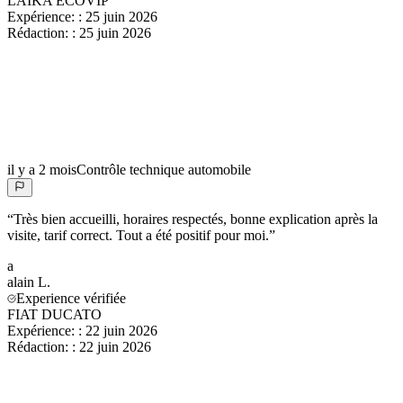
LAIKA ECOVIP
Expérience:
:
25 juin 2026
Rédaction:
:
25 juin 2026
il y a 2 mois
Contrôle technique automobile
“
Très bien accueilli, horaires respectés, bonne explication après la
visite, tarif correct. Tout a été positif pour moi.
”
a
alain
L.
Experience vérifiée
FIAT DUCATO
Expérience:
:
22 juin 2026
Rédaction:
:
22 juin 2026