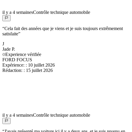
il y a 4 semaines
Contrôle technique automobile
“
Cela fait des années que je viens et je suis toujours extrêmement
satisfaite
”
J
Jade
P.
Experience vérifiée
FORD FOCUS
Expérience:
:
10 juillet 2026
Rédaction:
:
15 juillet 2026
il y a 4 semaines
Contrôle technique automobile
“
J'avais présenté ma voiture ici il y a deux ans, et je suis revenu en