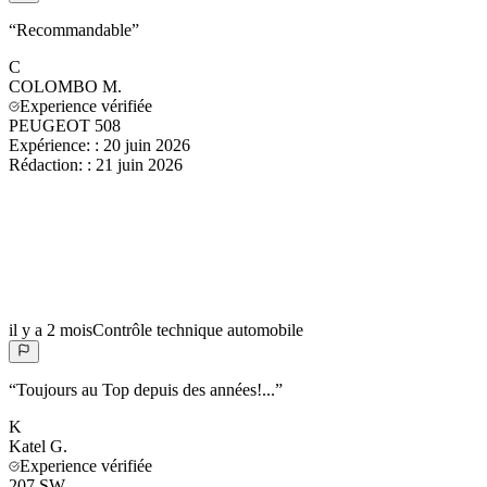
“
Recommandable
”
C
COLOMBO
M.
Experience vérifiée
PEUGEOT 508
Expérience:
:
20 juin 2026
Rédaction:
:
21 juin 2026
il y a 2 mois
Contrôle technique automobile
“
Toujours au Top depuis des années!...
”
K
Katel
G.
Experience vérifiée
207 SW