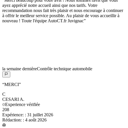
“
Merci beaucoup pour votre avis ! Nous sommes ravis que vous
ayez apprécié notre accueil ainsi que nos tarifs. Votre
recommandation nous fait très plaisir et nous encourage à continuer
à offrir le meilleur service possible. Au plaisir de vous accueillir à
nouveau ! Toute l'équipe AutoCT.fr Juvignac
”
la semaine dernière
Contrôle technique automobile
“
MERCI
”
C
CESARI
A.
Experience vérifiée
208
Expérience:
:
31 juillet 2026
Rédaction:
:
4 août 2026