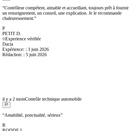
“
Contrôleur compétent, aimable et accueillant, toujours prêt à fournir
un renseignement, un conseil, une explication. Je le recommande
chaleureusement.
”
P
PETIT
D.
Experience vérifiée
Dacia
Expérience:
:
3 juin 2026
Rédaction:
:
5 juin 2026
il y a 2 mois
Contrôle technique automobile
“
Amabilité, ponctualité, sérieux
”
R
RODDE
I.