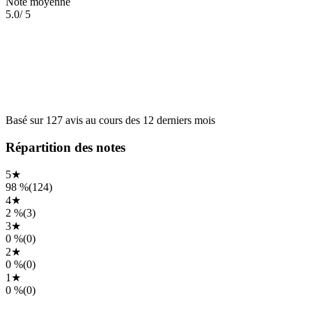
Note moyenne
5.0
/ 5
Basé sur
127
avis
au cours des
12 derniers mois
Répartition des notes
5
★
98 %
(
124
)
4
★
2 %
(
3
)
3
★
0 %
(
0
)
2
★
0 %
(
0
)
1
★
0 %
(
0
)