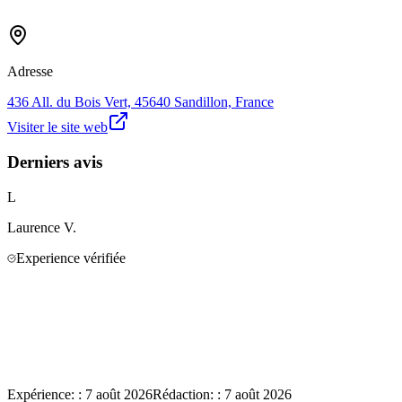
Adresse
436 All. du Bois Vert, 45640 Sandillon, France
Visiter le site web
Derniers avis
L
Laurence
V.
Experience vérifiée
Expérience:
:
7 août 2026
Rédaction:
:
7 août 2026