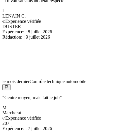
“
Travail satisfaisant délai respecté
”
L
LENAIN
C.
Experience vérifiée
DUSTER
Expérience:
:
8 juillet 2026
Rédaction:
:
9 juillet 2026
le mois dernier
Contrôle technique automobile
“
Centre moyen, mais fait le job
”
M
Marcherat
..
Experience vérifiée
207
Expérience:
:
7 juillet 2026